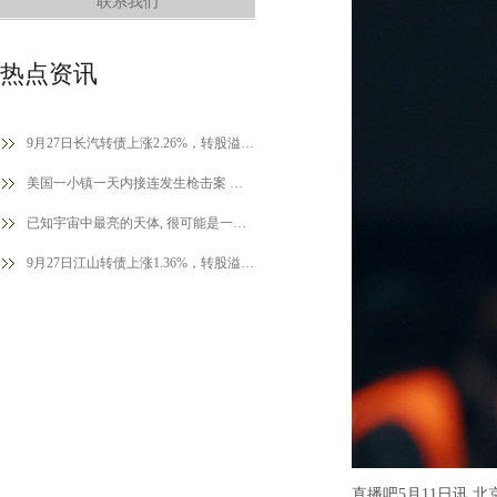
联系我们
热点资讯
9月27日长汽转债上涨2.26%，转股溢价率59.91%
美国一小镇一天内接连发生枪击案 共致6死1伤
已知宇宙中最亮的天体, 很可能是一个黑洞
9月27日江山转债上涨1.36%，转股溢价率191.99%
直播吧5月11日讯 北